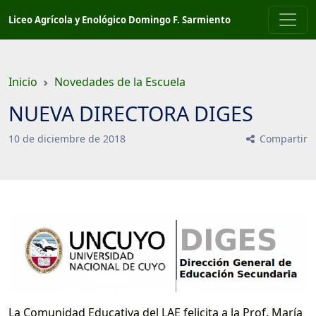
Saltar
Liceo Agrícola y Enológico Domingo F. Sarmiento
a
contenido
principal
Inicio
Novedades de la Escuela
NUEVA DIRECTORA DIGES
10
de
diciembre
de
2018
Compartir
La Comunidad Educativa del LAE felicita a la Prof. María